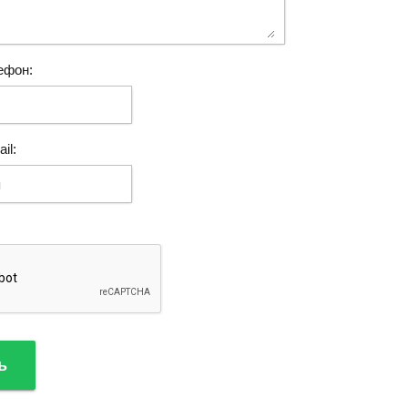
ефон:
il:
ь