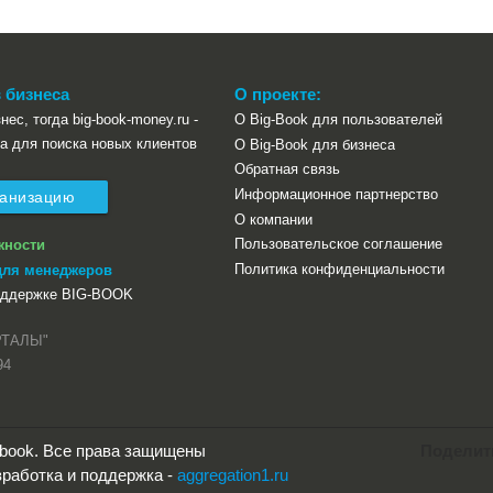
 бизнеса
О проекте:
нес, тогда big-book-money.ru -
О Big-Book для пользователей
а для поиска новых клиентов
О Big-Book для бизнеса
Обратная связь
Информационное партнерство
ганизацию
О компании
Пользовательское соглашение
жности
Политика конфиденциальности
для менеджеров
оддержке BIG-BOOK
РТАЛЫ"
94
g-book. Все права защищены
Поделит
работка и поддержка -
aggregation1.ru