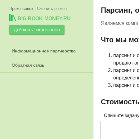
Парсинг, 
Прокопьевск
Сменить регион
BIG-BOOK-MONEY.RU
Являемся компл
Добавить организацию
Что мы мо
Информационное партнерство
парсинг и 
продают о
Обратная связь
парсинг и 
определен
парсинг и 
Стоимость
Опишите задачу